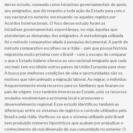
desse estudo, nomeado como iniciativas governamentais de apoio
aos emigrados, que diz respeito a toda ação do Estado para com o
seu nacional no exterior, excetuando-se aqueles regidos por
Acordos Internacionais. O foco desse estudo foram as
iniciativas governamentais espontâneas, ou seja, àquelas que
atenderiam as demandas dos emigrados. A metodologia utilizada
foi o método comparativo aliado à pesquisa documental. A partir do
método comparativo escolheu-se a Itália – país que possui história
migratória muito próxima com o Brasil – com o escopo de comparar
o que o Estado italiano oferece ao seu nacional emigrado que cada
vez mais tem escolhido outros países da União Europeia para viver.
A busca por melhores condições de vida e oportunidades são os
motivos que têm animado a migração laboral. Ao migrar, o indivíduo
frequentemente envia recursos para os familiares que ficaram no
país de origem. Isso também interessa ao Estado, pois os recursos
enviados movimentam a economia local e promovem o
desenvolvimento regional. Esse estudo identificou também as
diferenças entre os sistemas de registro e controle utilizados pelo
Brasil e pela Itália. Verificou-se que o sistema utilizado pelo Brasil
tem produzido números hipotéticos que acabam por prejudicar o
conhecimento da real dimensão de sua comunidade no exterior. O