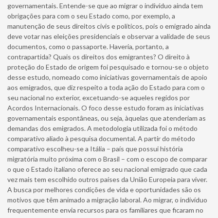
governamentais. Entende-se que ao migrar o indivíduo ainda tem
obrigações para com o seu Estado como, por exemplo, a
manutenção de seus direitos civis e políticos, pois o emigrado ainda
deve votar nas eleições presidenciais e observar a validade de seus
documentos, como o passaporte. Haveria, portanto, a
contrapartida? Quais os direitos dos emigrantes? O direito à
proteção do Estado de origem foi pesquisado e tornou-se o objeto
desse estudo, nomeado como iniciativas governamentais de apoio
aos emigrados, que diz respeito a toda ação do Estado para com o
seu nacional no exterior, excetuando-se aqueles regidos por
Acordos Internacionais. O foco desse estudo foram as iniciativas
governamentais espontâneas, ou seja, àquelas que atenderiam as
demandas dos emigrados. A metodologia utilizada foi o método
comparativo aliado à pesquisa documental. A partir do método
comparativo escolheu-se a Itália – país que possui história
migratória muito próxima com o Brasil – com o escopo de comparar
o que o Estado italiano oferece ao seu nacional emigrado que cada
vez mais tem escolhido outros países da União Europeia para viver.
A busca por melhores condições de vida e oportunidades são os
motivos que têm animado a migração laboral. Ao migrar, o indivíduo
frequentemente envia recursos para os familiares que ficaram no