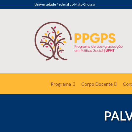
Universidade Federal do Mato Grosso
Programa
Corpo Docente
Corp
PAL