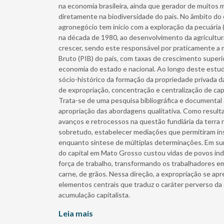
na economia brasileira, ainda que gerador de muitos 
diretamente na biodiversidade do país. No âmbito do
agronegócio tem início com a exploração da pecuária 
na década de 1980, ao desenvolvimento da agricultur
crescer, sendo este responsável por praticamente a
Bruto (PIB) do país, com taxas de crescimento superi
economia do estado e nacional. Ao longo deste estudo,
sócio-histórico da formação da propriedade privada da
de expropriação, concentração e centralização de capi
Trata-se de uma pesquisa bibliográfica e documental d
apropriação das abordagens qualitativa. Como resultad
avanços e retrocessos na questão fundiária da terra
sobretudo, estabelecer mediações que permitiram ins
enquanto síntese de múltiplas determinações. Em su
do capital em Mato Grosso custou vidas de povos ind
força de trabalho, transformando os trabalhadores em
carne, de grãos. Nessa direção, a expropriação se a
elementos centrais que traduz o caráter perverso da
acumulação capitalista.
Leia mais