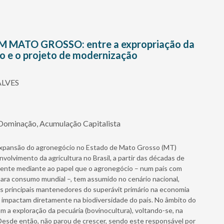
MATO GROSSO: entre a expropriação da
po e o projeto de modernização
LVES
Dominação, Acumulação Capitalista
 expansão do agronegócio no Estado de Mato Grosso (MT)
volvimento da agricultura no Brasil, a partir das décadas de
mente mediante ao papel que o agronegócio – num país com
 para consumo mundial –, tem assumido no cenário nacional,
 principais mantenedores do superávit primário na economia
ue impactam diretamente na biodiversidade do país. No âmbito do
 a exploração da pecuária (bovinocultura), voltando-se, na
Desde então, não parou de crescer, sendo este responsável por