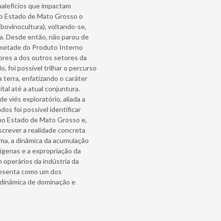
malefícios que impactam
 o Estado de Mato Grosso o
(bovinocultura), voltando-se,
a. Desde então, não parou de
 metade do Produto Interno
ores a dos outros setores da
 foi possível trilhar o percurso
 terra, enfatizando o caráter
tal até a atual conjuntura.
e viés exploratório, aliada a
os foi possível identificar
 no Estado de Mato Grosso e,
crever a realidade concreta
ma, a dinâmica da acumulação
ígenas e a expropriação da
 operários da indústria da
presenta como um dos
 dinâmica de dominação e