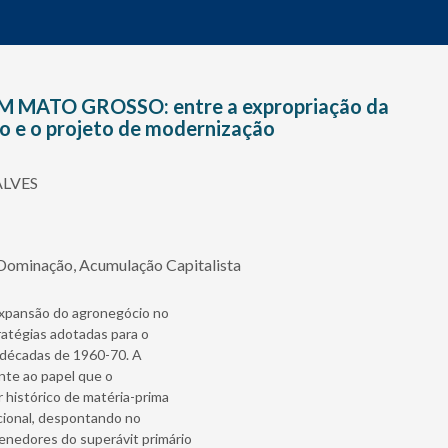
MATO GROSSO: entre a expropriação da
po e o projeto de modernização
LVES
Dominação, Acumulação Capitalista
 expansão do agronegócio no
atégias adotadas para o
s décadas de 1960-70. A
nte ao papel que o
r histórico de matéria-prima
cional, despontando no
enedores do superávit primário