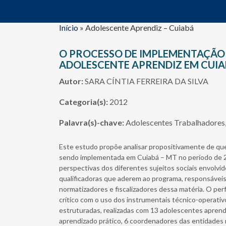
Início
»
Adolescente Aprendiz – Cuiabá
O PROCESSO DE IMPLEMENTAÇÃO 
ADOLESCENTE APRENDIZ EM CUIABÁ
Autor:
SARA CÍNTIA FERREIRA DA SILVA
Categoria(s):
2012
Palavra(s)-chave:
Adolescentes Trabalhadores,
Este estudo propõe analisar propositivamente de que 
sendo implementada em Cuiabá – MT no período de 200
perspectivas dos diferentes sujeitos sociais envolv
qualificadoras que aderem ao programa, responsáveis
normatizadores e fiscalizadores dessa matéria. O per
crítico com o uso dos instrumentais técnico-operativo
estruturadas, realizadas com 13 adolescentes apren
aprendizado prático, 6 coordenadores das entidades 