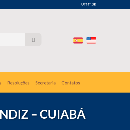
UFMT.BR
s
Resoluções
Secretaria
Contatos
NDIZ – CUIABÁ