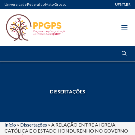
Universidade Federal do Mato Grosso
UFMT.BR
DISSERTAÇÕES
Início
»
Dissertações
»
A RELAÇÃO ENTRE A IGREJA
CATÓLICA E O ESTADO HONDURENHO NO GOVERNO