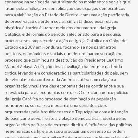
consenso na sociedade, neutralizando os movimentos sociais que
lutam pela ampliação e consolidação dos espaços democráticos
para a viabilização do Estado do Direito, com uma ação panfletaria
de preservação da ordem social. Em vista disso essa relação
histórica é trazida à luz por meio dos documentos da Igreja
Católica, e de jornais do período selecionado para a pesquisa,
procurou-se compreender a ação da Igreja Católica no Golpe de
Estado de 2009 em Honduras, focando-se nos parâmetros
políticos, econômicos e sociais que determinaram sua ação no
processo que culminou na destituição do Presidente Legitimo
Manuel Zelaya. A direção dessa avaliação baseou-se na teoria
crítica, levando em consideração as particularidades do país, sem
desvincula-lo do contexto da América Latina com relação a
organização vinculante das economias desse continente e sua
relevância para as economias centrais. O direcionamento político
da Igreja Católica no processo de dominação da população
hondurenha, se realizou mediante uma série de ações
orquestradas pela Arquidioceses de Tegucigalpa com a intenção
de pacificar o povo, frente à violação democrática imposta pelas
organizações políticas de extrema direita. A influência das políticas
hegemônicas da Igreja buscou produzir um consenso da ordem
social; criando uma naturalização do processo antidemocrático do